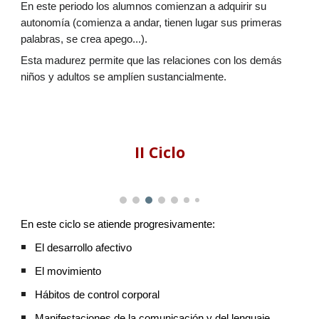
En este periodo los alumnos comienzan a adquirir su
autonomía (comienza a andar, tienen lugar sus primeras
palabras, se crea apego...).
Esta madurez permite que las relaciones con los demás
niños y adultos se amplíen sustancialmente.
II Ciclo
En este ciclo s
e atiende progresivamente:
E
l desarrollo afectivo
E
l movimiento
H
ábitos de control corporal
M
anifestaciones de la comunicación y del lenguaje