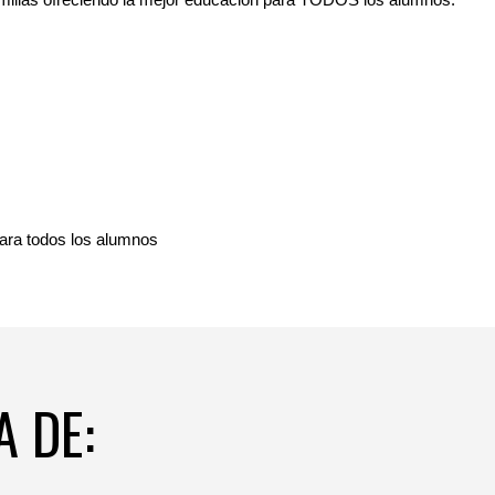
amilias ofreciendo la mejor educación para TODOS los alumnos.
para todos los alumnos
 DE: